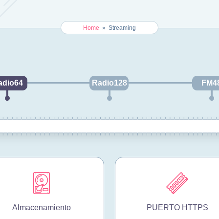
Home
»
Streaming
adio64
Radio128
FM4
Almacenamiento
PUERTO HTTPS