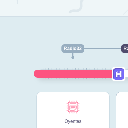
Radio32
R
Oyentes