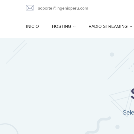
Skip
soporte@ingenioperu.com
to
content
INICIO
HOSTING
RADIO STREAMING
Sel