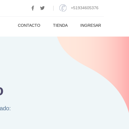
+51934605376
CONTACTO
TIENDA
INGRESAR
o
ado: