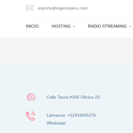
Skip
soporte@ingenioperu.com
to
content
INICIO
HOSTING
RADIO STREAMING
Calle Tacna #266 Oficina 2G
Llámanos: +51934605376
Whatsapp